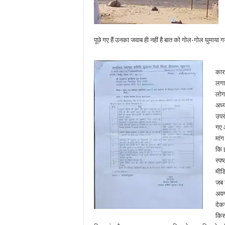
पूछे गए हैं उनका जवाब ही नहीं है बात को गोल-गोल घुमाय
कार
लगा 
लोग
अध्
उपर
गए औ
मां
कि इ
स्पष
मीडि
जब श
अवग
देक
किसी