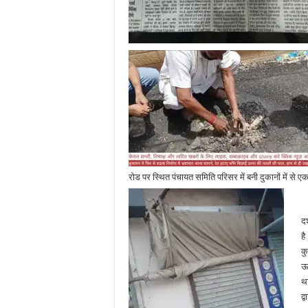
रोड पर स्थित पंचायत समिति परिसर में बनी दुकानों में से
ल
दर
है
कु
ऊप
थ
द्