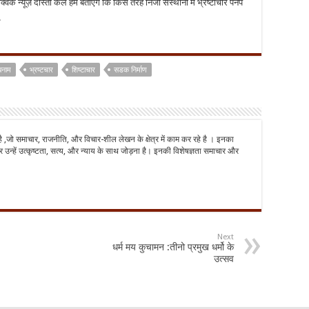
क न्यूज़ दोस्तों कल हम बताएंगे कि किस तरह निजी संस्थानों में भ्रष्टाचार पनप
.
बनाम
भ्रष्टचार
शिष्टाचार
सडक निर्माण
है ,जो समाचार, राजनीति, और विचार-शील लेखन के क्षेत्र में काम कर रहे है । इनका
 उन्हें उत्कृष्टता, सत्य, और न्याय के साथ जोड़ना है। इनकी विशेषज्ञता समाचार और
Next
धर्म मय कुचामन :तीनो प्रमुख धर्मो के
उत्सव