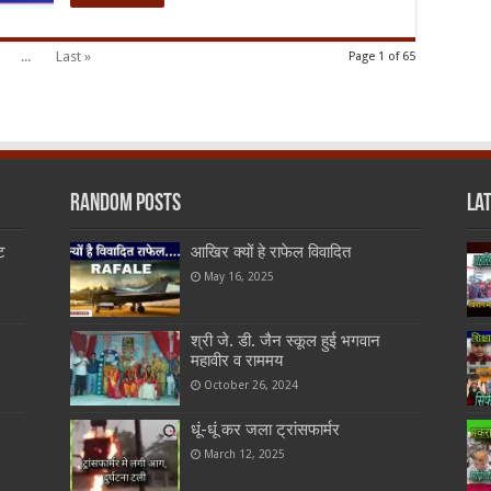
...
Last »
Page 1 of 65
Random Posts
La
ट
आखिर क्यों हे राफेल विवादित
May 16, 2025
श्री जे. डी. जैन स्कूल हुई भगवान
महावीर व राममय
October 26, 2024
धूं-धूं कर जला ट्रांसफार्मर
March 12, 2025