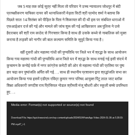
जब 5 माह तक कोई सूत्र नहीं मिला तो परिवार ने उच्च न्यायालय जोधपुर में बंदी
प्रत्यक्षीकरण याचिका दायर की थानाधिकारी मेड़ता सिटी श्री प्रमोद शर्मा ने बताया कि
पिछले साल 14 सितंबर को पीड़ित के पिता ने शिकायत की दी थी इस पर संबंधित धाराओ में
एफआईआर दर्ज की गई और मामले की जांच शुरू की गई आखिरकार अब पुलिस ने उसे
हैदराबाद की श्री राम काठेद से गिरफ्तार किया है साथ ही उसके कब्जे से नाबालिक को मुक्त
कराया है लड़की को नागौर की बाल कल्याण समिति के सुपुर्द किया गया है।
वहीं दूसरी ओर महात्मा गांधी की पुण्यतिथि पर जिले भर में श्रद्धा के साथ आयोजन
किया गया महात्मा गांधी की पुण्यतिथि आज जिले घर में श्रद्धा के साथ मनाई गई इसी संदर्भ में
कुचामन के कनोई पार्क में नगर कांग्रेस कमेटी की ओर से महात्मा गांधी की प्रतिमा पर पुष्प
हार चढा कर पुष्पांजलि अर्पित की गई…. साथ ही स्थानीय प्रशासन द्वारा श्रद्धांजलि सभा का
आयोजन किया गया इसमें एडीएम रविंद्र कुमार नगर परिषद आयुक्त पिंटू लाल जाट ब्लॉक
शिक्षा अधिकारी जगदीश राय प्रिंसिपल नोडल श्रीमती मंजू चौधरी और स्कूली बच्चे उपस्थित
हुए….
Video
Media error: Format(s) not supported or source(s) not found
Player
Download File: https://quicknewsind.com/wp-content/uploads/2024/01/WhatsApp-Video-2024-01-30-at-5.30.03-
PM.mp4?_=1