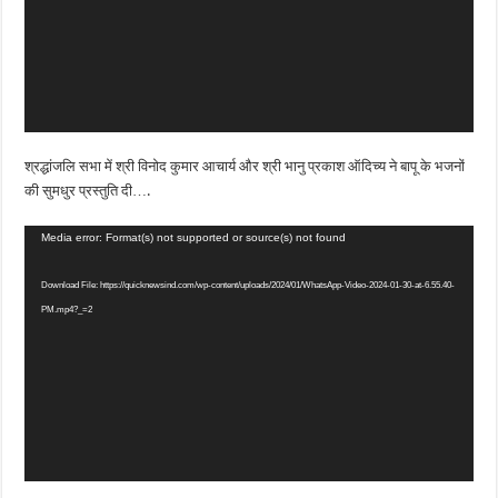
श्रद्धांजलि सभा में श्री विनोद कुमार आचार्य और श्री भानु प्रकाश ऑदिच्य ने बापू के भजनों
की सुमधुर प्रस्तुति दी….
Video
Media error: Format(s) not supported or source(s) not found
Player
Download File: https://quicknewsind.com/wp-content/uploads/2024/01/WhatsApp-Video-2024-01-30-at-6.55.40-
PM.mp4?_=2