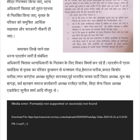
शीघ्र गिरफ्तार किया जाए, थाना
अधिकारी चितावा को तुरंत प्रभाव
से निलंबित किया जाए, मृतक के
परिवार को समुचित आर्थिक
सहायता और सरकारी नौकरी दी
जाए।
समाचार लिखे जाने तक
धरना प्रदर्शन जारी है संबंधित
अधिकारी चितावा थानाधिकारी के निलंबन के लिए विचार विमर्श कर रहे हैं।प्रदर्शन में ग्राम
चावंडिया से मृतक का परिवार कुचामन से घनश्याम गोड,हेमराज पारीक,कमल किशोर
पारीक,नगर कांग्रेस अध्यक्ष सुतेंद्र सारस्वत,पूर्व भारतीय जनता पार्टी जिला अध्यक्ष. मूल चंद
बागड़ा, सर्व ब्राम्हण समाज कार्यकारी अध्यक्ष राजेंद्र पारीक, विप्र सेना जिला अध्यक्ष
एडवोकेट सुनील शर्मा आदि मौजूद थे।
Video
Media error: Format(s) not supported or source(s) not found
Player
Download File: https://quicknewsind.com/wp-content/uploads/2024/03/WhatsApp-Video-2024-03-31-at-5.16.00-
PM-1.mp4?_=1