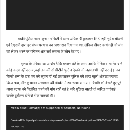
यद्यपि पुलिस थाना कुचामन सिटी में थाना अधिकारी कुचामन सिटी श्री सुरेश चौधरी
एवं ऐ एसपी द्वारा हर संभव प्रयास का आश्वासन दिया गया था, लेकिन शीघ्र कार्यवाही की मांग
को लेकर धरने पर परिजन और सर्व समाज के लोग बैठ गए।
मृतक के परिवार का आरोप है कि बहत्तर घंटे के समय अवधि में चितावा थानेदार ने
कोई कदम नहीं उठाया,यहां तक की सीसीटीवी फुटेज देखने की जहमत भी नहीं उठाई। जब
किसी अन्य के द्वारा शव की सूचना दी गई तब जाकर पुलिस की आंख खुली औरशव बरामद
किया गया, और कुचामन अस्पताल की मोर्चारी मे शव रखवाया गया। स्थिति को देखते हुए पूरे
थाना स्टाफ को निलंबित करने की मांग रखी गई है, यदि पुलिस चाहती तो त्वरित कार्रवाई
करके दुर्घटना होने से रोक सकती थी।
Video
Media error: Format(s) not supported or source(s) not found
Player
Download File: https://quicknewsind.com/wp-content/uploads/2024/03/WhatsApp-Video-2024-03-31-at-5.17.56-
PM.mp4?_=2