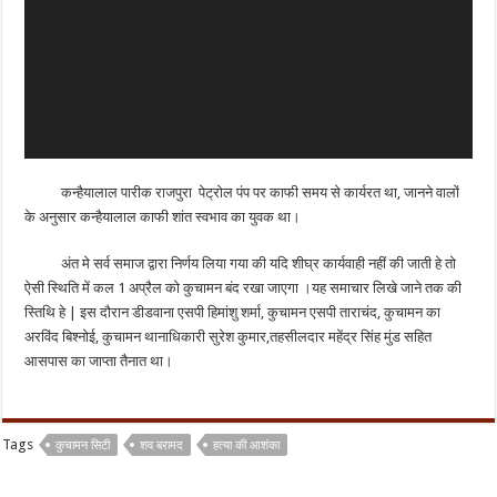
कन्हैयालाल पारीक राजपुरा पेट्रोल पंप पर काफी समय से कार्यरत था, जानने वालों
के अनुसार कन्हैयालाल काफी शांत स्वभाव का युवक था।
अंत मे सर्व समाज द्वारा निर्णय लिया गया की यदि शीघ्र कार्यवाही नहीं की जाती हे तो
ऐसी स्थिति में कल 1 अप्रैल को कुचामन बंद रखा जाएगा ।यह समाचार लिखे जाने तक की
स्तिथि हे |
इस दौरान डीडवाना एसपी हिमांशु शर्मा, कुचामन एसपी ताराचंद, कुचामन का
अरविंद बिश्नोई, कुचामन थानाधिकारी सुरेश कुमार,तहसीलदार महेंद्र सिंह मुंड सहित
आसपास का जाप्ता तैनात था।
Tags
कुचामन सिटी
शव बरामद
हत्या की आशंका