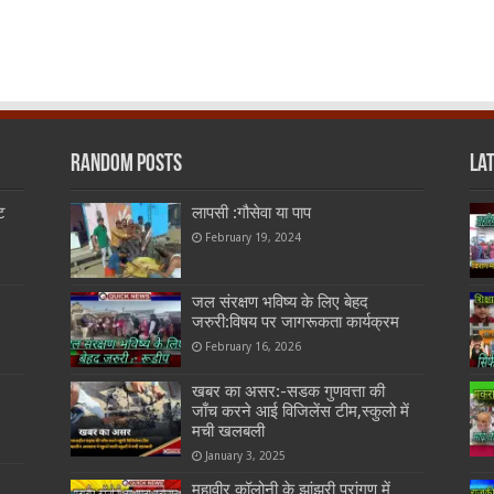
Random Posts
La
ट
लापसी :गौसेवा या पाप
February 19, 2024
जल संरक्षण भविष्य के लिए बेहद
जरुरी:विषय पर जागरूकता कार्यक्रम
February 16, 2026
खबर का असर:-सडक गुणवत्ता की
जाँच करने आई विजिलेंस टीम,स्कुलो में
मची खलबली
January 3, 2025
महावीर कॉलोनी के झांझरी प्रांगण में