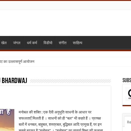
खेल
जंगल
धर्म कर्म
विडीयो
संगीत
साहित्य
गोट का उल्लासपूर्ण आयोजन
j bhardwaj
Subs
मनोबल की शक्ति : एक दैवी अनुभूति साधनों के आधार पर
सफलताएँ मिलती हैं । साधनों को ही “बल” भी कहते हैं । प्रत्यक्ष
Re
बलों में धनबल, बाहुबल, शस्त्रबल, बुद्धिबल आदि प्रमुख हैं, पर इन
सबसे बढ़कर है “मनोबल” । “मनोबल” का तात्पर्य शिक्षा की कल्पना,