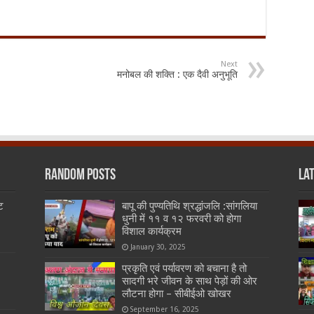
Next
मनोबल की शक्ति : एक दैवी अनुभूति
Random Posts
La
ट
बापू की पुण्यतिथि श्रद्धांजलि :सांगलिया
धुनी में ११ व १२ फरवरी को होगा
विशाल कार्यक्रम
January 30, 2025
प्रकृति एवं पर्यावरण को बचाना है तो
सादगी भरे जीवन के साथ पेड़ों की ओर
लौटना होगा – सीबीईओ खोखर
September 16, 2025