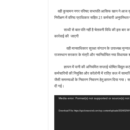
वही कुचामन नगर परिषद सभापति आसिफ खान ने आज सुबह
निरीक्षण में वरिष्ठ प्राधिकार सहित 21 कर्मचारी अनुपस्थि
साथी से बात पति नहीं है चेतावनी विधि की इस बार कार
कार्रवाई की जाएगी
वही मानवाधिकार सुरक्षा संगठन के उपाध्यक्ष मुन्नालाल क
राजस्थान सरकार के मंत्री और नवनिर्वाचित नया विधायक श्
ज्ञापन में पानी की अनियमित सप्लाई घोषित विद्युत कटौती 
कर्मचारियों की नियुक्ति और कॉलोनी में रात्रि कल में सामा
जैसी समस्याओं के निवारण निवारण हेतु ज्ञापन दिया गया। सा
दी गई।
Video
Media error: Format(s) not supported or source(s) no
Player
Download File: https://quicknewsind.com/wp-content/uploads/2024/02/