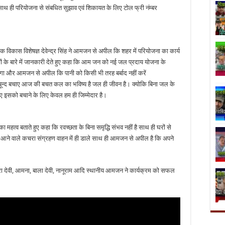
थ ही परियोजना से संबधित सुझाव एवं शिकायत के लिए टोल फ्री नंम्बर
।
िकास विशेषज्ञ देवेन्द्र सिंह ने आमजन से अपील कि शहर में परियोजना का कार्य
ों के बारे में जानकारी देते हुए कहा कि आम जन को नई जल प्रदाय योजना के
त मिलेगा और आमजन से अपील कि पानी को किसी भी तरह बर्बाद नहीं करें
न्द बचाए आज की बचत कल का भविष्य है जल ही जीवन है। क्योकि बिना जल के
ए इसको बचाने के लिए केवल हम ही जिम्मेदार है।
महत्व बताते हुए कहा कि रवच्छता के बिना समृद्धि संभव नहीं है साथ ही घरों से
ा आने वाले कचरा संग्रहण वाहन में ही डाले साथ ही आमजन से अपील है कि अपने
न्द्रा देवी, आमना, बाला देवी, नानूराम आदि स्थानीय आमजन ने कार्यक्रम को सफल