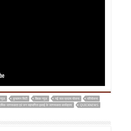
न्यूज़
कुचामन सिटी
क्विक न्यूज़
नई जल प्रदाय योजना
परियोजना
दायिक जागरूकता एवं जन सहभागिता इकाई के जागरूकता कार्यक्रम
QUICKNEWS