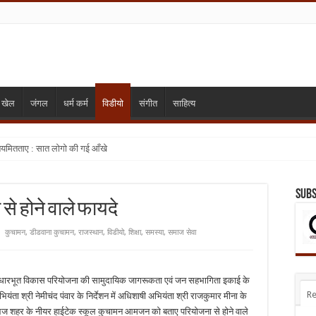
खेल
जंगल
धर्म कर्म
विडीयो
संगीत
साहित्य
ियमितताए : सात लोगो की गई आँखे
मिलन और विशाल भंडारा
Subs
 होने वाले फायदे
कुचामन
,
डीडवाना कुचामन
,
राजस्थान
,
विडीयो
,
शिक्षा
,
समस्या
,
समाज सेवा
धारभूत विकास परियोजना की सामुदायिक जागरूकता एवं जन सहभागिता इकाई के
Re
ा श्री नेमीचंद पंवार के निर्देशन में अधिशाषी अभियंता श्री राजकुमार मीना के
ग आज शहर के नीयर हाईटेक स्कूल कुचामन आमजन को बताए परियोजना से होने वाले