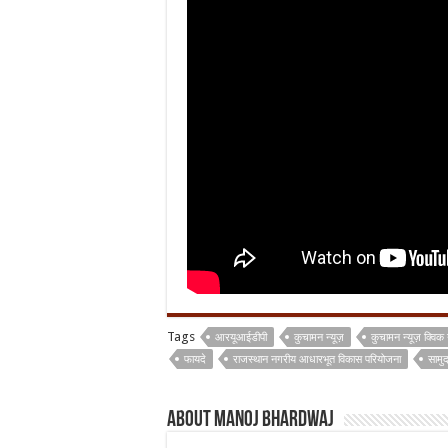
Tags
आरयूआईडीपी
कुचामन न्यूज़
कुचामन न्यूज़ क्विक 
फायदे
राजस्थान नगरीय आधारभूत विकास परियोजना
सामु
About Manoj Bhardwaj