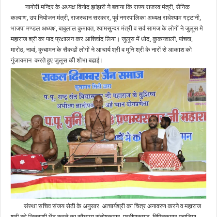
नागोरी मन्दिर के अध्यक्ष विनोद झांझरी नेे बताया कि राज्य राजस्व मंत्री, सैनिक
कल्याण, उप नियोजन मंत्री, राजस्थान सरकार, पूर्व नगरपालिका अध्यक्ष राधेश्याम गट्टानी,
भाजपा मण्डल अध्यक्ष, बाबुलाल कुमावत, श्यामसुन्दर मंत्री व सर्व सामज के लोगों ने जुलूस मे
महाराज श्री का पाद प्रक्षालन कर आशिर्वाद लिया। जुलूस में धोद, कुकनवाली, पांचवा,
मारोठ, नावां, कुचामन के सैकडों लोगों ने आचार्य श्री व मुनि श्री के नारों से आकाश को
गुंजायमान करते हुए जुलूस की शोभा बढाई।
संस्था सचिव संजय सेठी के अनुसार आचार्यश्री का चित्र अनावरण करने व महाराज
श्री को जिनवाणी भेंट करने का सौभाग्य संतोषकुमार, प्रवीणकुमार, विपिनकुमार पहाड़िया