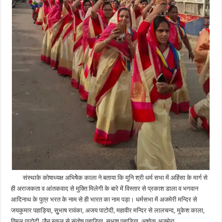
संस्थाके कोषाध्यक्ष अभिषेेक काला ने बताया कि मुनि श्री धर्म सभा में अहिंसा के मार्ग से
ही अराजकता व आंतकवाद से मुक्ति मिलेगी के बारे में विस्तार से प्रकाश डाला व भगवान
आदिनाथ के पुत्र भरत के नाम से ही भारत का नाम पड़ा। धर्मसभा में अजमेरी मन्दिर से
जयकुमार पहाड़िया, सुुभाष रावंका, अजय पाटोदी, महावीर मन्दिर से लालचन्द, मुकेश काला,
विमल पाटोदी, जैन स्कुल से संतोष पहाड़िया, सुभाष पहाड़िया, अशोक अजमेरा,