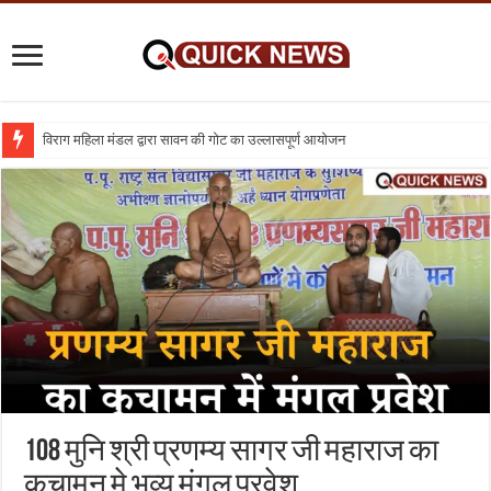
विराग महिला मंडल द्वारा सावन की गोट का उल्लासपूर्ण आयोजन
शिक्षा का व्यवसायीकरण क्यों : तो क्या निजी विद्यालय बंद कर दिए जाए
108 मुनि श्री प्रणम्य सागर जी महाराज का
कुचामन मे भव्य मंगल प्रवेश