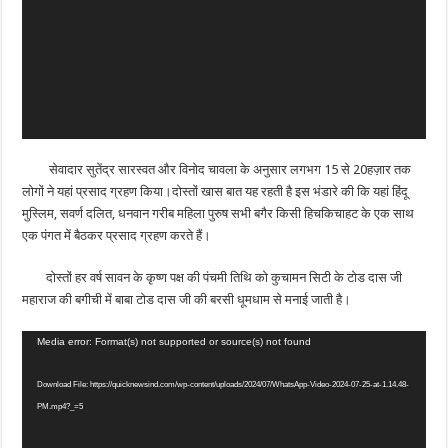
सेवादार सुतेंद्र सारस्वत और विनोद चावला के अनुसार लगभग 15 से 20हज़ार तक
लोगों ने यहां प्रसाद ग्रहण किया।दोस्तों खास बात यह रहती है इस भंडारे की कि यहां हिंदू
मुस्लिम, सवर्ण दलित, धनवान गरीब महिला पुरुष सभी बगैर किसी हिचकिचाहट के एक साथ
एक पंगत में बैठकर प्रसाद ग्रहण करते हैं।
दोस्तों हर वर्ष सावन के कृष्ण पक्ष की पंचमी तिथि को कुचामन सिटी के टोड दास जी
महाराज की बगीची में बाबा टोड दास जी की बरसी धूमधाम से मनाई जाती है।
Video
Media error: Format(s) not supported or source(s) not found
Player
Download File: https://quicknewsind.com/wp-content/uploads/2024/07/WhatsApp-Video-2024-07-25-at-1.14.48-
PM.mp4?_=5