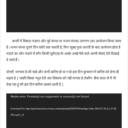
बरसी में विशाल भंडारा और पूर्व संध्या पर भजन संध्या( जागरण )का आयोजन किया जाता
है।भजन संध्या दूसरे दिन सवेरे तक चलती है, फिर सुबह पूजा आरती के बाद आयोजन होता है
भंडारे का और भंडारे में बगैर किसी पूर्वाग्रह के अच्छे-अच्छे पैसे वाले अपनी सेवाएं देते दिखाई
दे जाते हैं।
दोस्तों मान्यता हे की चाहे और कभी बारिश हो या न हो इस दिन कुचामन में बारिश को होना ही
पड़ता हे | यद्यपि क्विक न्यूज़ ऐसे अंध विश्वास को नही मानता हे लेकीन बीस साल से में भी
देख रहा हु की इस दिन बारिश अवश्य आती हे |
Video
Media error: Format(s) not supported or source(s) not found
Player
Download File: https://quicknewsind.com/wp-content/uploads/2024/07/WhatsApp-Video-2024-07-25-at-1.17.20-
PM.mp4?_=6