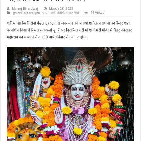
Manoj Bhardwaj
March 28, 2025
कुचामन
,
डीडवाना कुचामन
,
धर्म कर्म
,
विडीयो
,
समाज सेवा
74 Views
श्री मा शाकंभरी सेवा मंडल ट्रस्ट द्वारा जन-जन की आस्था शक्ति आराधना का केंद्र शहर
के दक्षिण दिशा में स्थित स्वरूपली डूंगरी पर विराजित श्री मां शाकंभरी मंदिर में चैत्र नवरात्र
महोत्सव का भव्य आयोजन 30 मार्च रविवार से आगाज होगा।