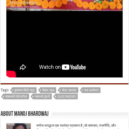
Tags
कुचामन सिटी न्यूज़
क्विक न्यूज़
चैत्र नवरात्र
भव्य आयोजन
शाकम्भरी देवी मन्दिर
स्व्रुप्ली डूंगरी
QUICKNEWS
About Manoj Bhardwaj
मनोज भारद्धाज एक स्वतंत्र पत्रकार है ,जो समाचार, राजनीति, और