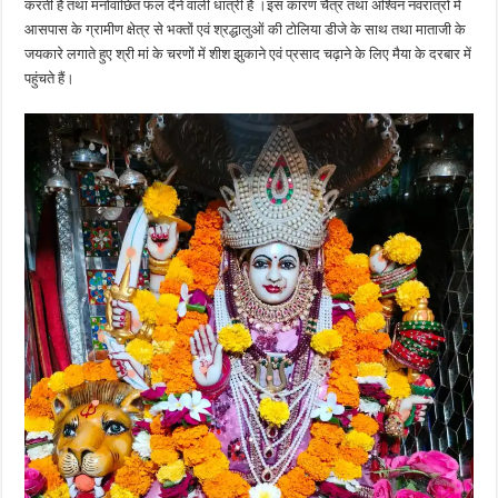
करती है तथा मनोवांछित फल देने वाली धात्री है ।इस कारण चैत्र तथा अश्विन नवरात्रों में
आसपास के ग्रामीण क्षेत्र से भक्तों एवं श्रद्धालुओं की टोलिया डीजे के साथ तथा माताजी के
जयकारे लगाते हुए श्री मां के चरणों में शीश झुकाने एवं प्रसाद चढ़ाने के लिए मैया के दरबार में
पहुंचते हैं।