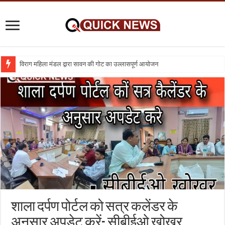
विराग महिला मंडल द्वारा सावन की गोट का उल्लासपूर्ण आयोजन
शिक्षा का व्यवसायीकरण क्यों : तो क्या निजी विद्यालय बंद कर दिए जाए
शाला दर्पण पोर्टल को सत्र कलेंडर के
अनुसार अपडेट करें- सीबीईओ खोखर