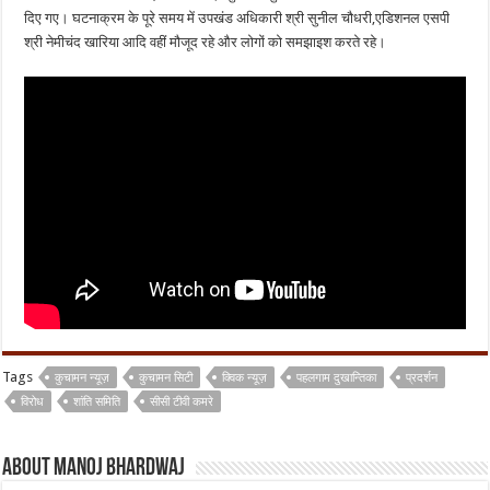
दिए गए। घटनाक्रम के पूरे समय में उपखंड अधिकारी श्री सुनील चौधरी,एडिशनल एसपी
श्री नेमीचंद खारिया आदि वहीं मौजूद रहे और लोगों को समझाइश करते रहे।
Tags
कुचामन न्यूज़
कुचामन सिटी
क्विक न्यूज़
पहलगाम दुखान्तिका
प्रदर्शन
विरोध
शांति समिति
सीसी टीवी कमरे
About Manoj Bhardwaj