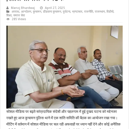
Manoj Bhardwaj
April 27, 2025
अपराध
,
आन्दोलन
,
कुचामन
,
डीडवाना कुचामन
,
दुर्घटना
,
भ्रष्टाचार
,
राजनीति
,
राजस्थान
,
विडीयो
,
शिक्षा
,
समाज सेवा
285 Views
सोशल मीडिया पर बढ़ते सांप्रदायिक संदेशों और पहलगाम में हुई दुखद घटना को मद्देनजर
रखते हुए आज कुचामन पुलिस थाने में एक शांति समिति की बैठक का आयोजन रखा गया।
मीटिंग में वर्तमान में सोशल मीडिया पर चल रही अफवाहों पर ध्यान नहीं देने और कोई अनैतिक