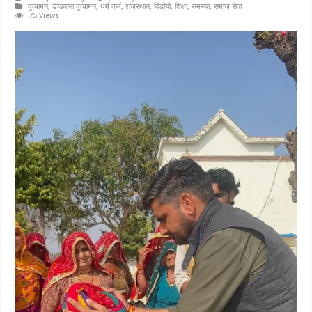
कुचामन
,
डीडवाना कुचामन
,
धर्म कर्म
,
राजस्थान
,
विडीयो
,
शिक्षा
,
समस्या
,
समाज सेवा
75 Views