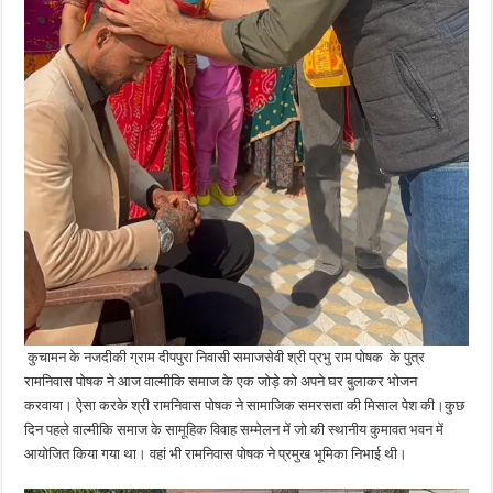
कुचामन के नजदीकी ग्राम दीपपुरा निवासी समाजसेवी श्री प्रभु राम पोषक के पुत्र
रामनिवास पोषक ने आज वाल्मीकि समाज के एक जोड़े को अपने घर बुलाकर भोजन
करवाया। ऐसा करके श्री रामनिवास पोषक ने सामाजिक समरसता की मिसाल पेश की।कुछ
दिन पहले वाल्मीकि समाज के सामूहिक विवाह सम्मेलन में जो की स्थानीय कुमावत भवन में
आयोजित किया गया था। वहां भी रामनिवास पोषक ने प्रमुख भूमिका निभाई थी।