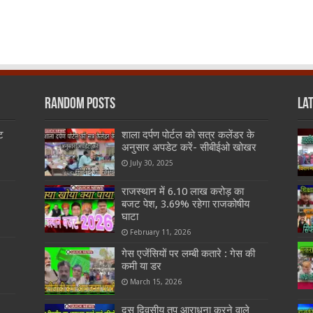
Random Posts
La
ट
शाला दर्पण पोर्टल को सत्र कलेंडर के
अनुसार अपडेट करें- सीबीईओ खोखर
July 30, 2025
राजस्थान में 6.10 लाख करोड़ का
बजट पेश, 3.69% रहेगा राजकोषीय
घाटा
February 11, 2026
गेस एजेंसियों पर लम्बी कतारे : गेस की
कमी या डर
March 15, 2026
दस दिवसीय तप आराधना करने वाले