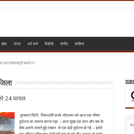
खेल
जंगल
धर्म कर्म
विडीयो
संगीत
साहित्य
गोट का उल्लासपूर्ण आयोजन
मिलन और विशाल भंडारा
जिला
Subs
मरे 24 घायल
कुचामन सिटी: निकटवर्ती कस्बे मौलासर को आज एक भीषण
दुर्घटना का सामना करना पड़ा । आज सुबह एक कार और बस के
Re
बीच आमने-सामने हुई टक्कर से एक बड़ी दुर्घटना हो गई । इसमें