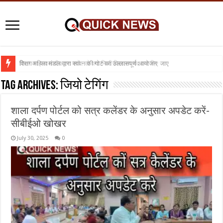
विराग महिला मंडल द्वारा सावन की गोट का उल्लासपूर्ण आयोजन
शिक्षा का व्यवसायीकरण क्यों : तो क्या निजी विद्यालय बंद कर दिए जाए
Tag Archives:
जियो टेगिंग
शाला दर्पण पोर्टल को सत्र कलेंडर के अनुसार अपडेट करें-
सीबीईओ खोखर
July 30, 2025
0