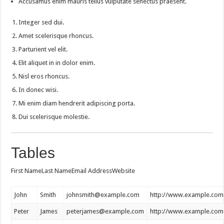
Accusamus enim mauris tellus vulputate senectus praesent.
Integer sed dui.
Amet scelerisque rhoncus.
Parturient vel elit.
Elit aliquet in in dolor enim.
Nisl eros rhoncus.
In donec wisi.
Mi enim diam hendrerit adipiscing porta.
Dui scelerisque molestie.
Tables
First NameLast NameEmail AddressWebsite
John
Smith
johnsmith@example.com
http://www.example.com
Peter
James
peterjames@example.com
http://www.example.com