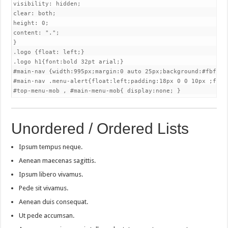
visibility: hidden;

clear: both;

height: 0;

content: ".";

}

.logo {float: left;}

.logo h1{font:bold 32pt arial;}

#main-nav {width:995px;margin:0 auto 25px;background:#fbfbfb
#main-nav .menu-alert{float:left;padding:18px 0 0 10px ;font-
#top-menu-mob , #main-menu-mob{ display:none; }
Unordered / Ordered Lists
Ipsum tempus neque.
Aenean maecenas sagittis.
Ipsum libero vivamus.
Pede sit vivamus.
Aenean duis consequat.
Ut pede accumsan.