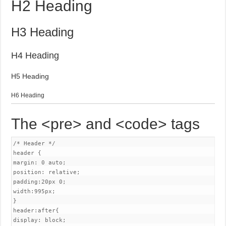
H2 Heading
H3 Heading
H4 Heading
H5 Heading
H6 Heading
The <pre> and <code> tags
/* Header */

header {

margin: 0 auto;

position: relative;

padding:20px 0;

width:995px;

}

header:after{

display: block;
