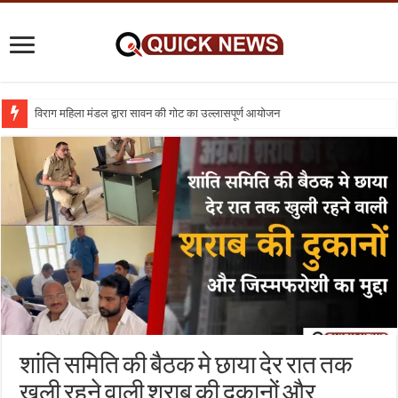
विराग महिला मंडल द्वारा सावन की गोट का उल्लासपूर्ण आयोजन
शिक्षा का व्यवसायीकरण क्यों : तो क्या निजी विद्यालय बंद कर दिए जाए
शांति समिति की बैठक मे छाया देर रात तक
खुली रहने वाली शराब की दुकानों और