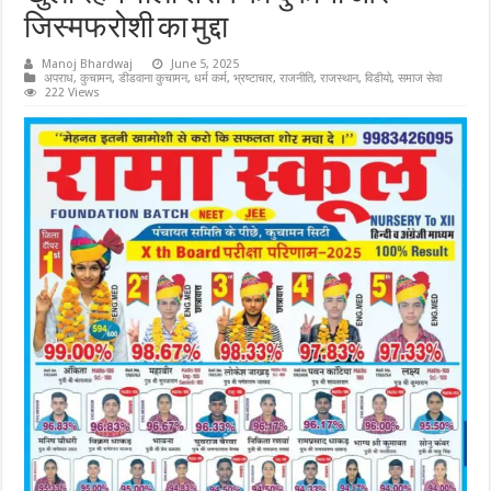
जिस्मफरोशी का मुद्दा
Manoj Bhardwaj
June 5, 2025
अपराध
,
कुचामन
,
डीडवाना कुचामन
,
धर्म कर्म
,
भ्रष्टाचार
,
राजनीति
,
राजस्थान
,
विडीयो
,
समाज सेवा
222 Views