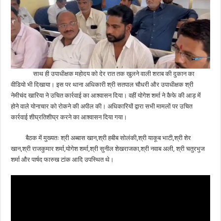
साथ ही उपाधीक्षक महोदय को देर रात तक खुलने वाली शराब की दुकान का
वीडियो भी दिखाया। इस पर थाना अधिकारी श्री सतपाल चौधरी और उपाधीक्षक श्री
नेमीचंद खारिया ने उचित कार्रवाई का आश्वासन दिया। वहीं योगेश शर्मा ने कैफे की आड़ में
होने वाले योनाचार को रोकने की अपील की। अधिकारियों द्वारा सभी मामलों पर उचित
कार्रवाई शीघ्रतिशीघ्र करने का आश्वासन दिया गया।
बैठक में मुख्यतः श्री अब्बास खान,श्री हबीब सोलंकी,श्री याकूब भाटी,श्री शेर
खान,श्री राजकुमार शर्मा,योगेश शर्मा,श्री सुनील शेखराजका,श्री नवाब अली, श्री चतुरभुज
शर्मा और पार्षद फारुख टांक आदि उपस्थित थे।