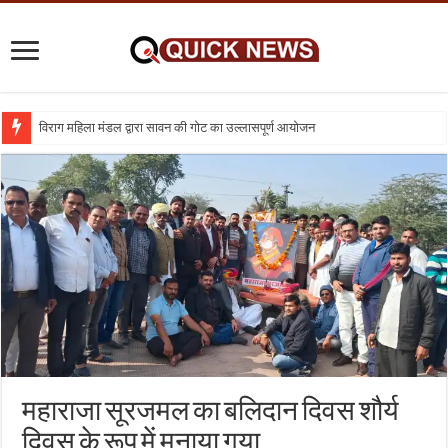
विराग महिला मंडल द्वारा सावन की गोट का उल्लासपूर्ण आयोजन
शिक्षा का व्यवसायीकरण क्यों : तो क्या निजी विद्यालय बंद कर दिए जाए
महाराजा सूरजमल का बलिदान दिवस शौर्य
दिवस के रूप में मनाया गया