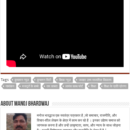
Tags
कुचामन न्यूज़
कुचामन सिटी
क्विक न्यूज़
जवाहर उच्य माध्यमिक विद्यालय
नामांकन
मजदूरों के बच्चे
राम काबरा
लायंस क्लब फोर्ट
शिक्षा
शिक्षा के प्रति प्रेरणा
About Manoj Bhardwaj
मनोज भारद्धाज एक स्वतंत्र पत्रकार है ,जो समाचार, राजनीति, और
विचार-शील लेखन के क्षेत्र में काम कर रहे है । इनका उद्देश्य समाज को
जागरूक करना है और उन्हें उत्कृष्टता, सत्य, और न्याय के साथ जोड़ना