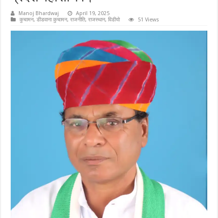
Manoj Bhardwaj
April 19, 2025
कुचामन
,
डीडवाना कुचामन
,
राजनीति
,
राजस्थान
,
विडीयो
51 Views