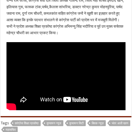
घन्ना राम फौजी, कांग्रेस सेवा दल जिला अध्यक्ष गोविन्द राम, जिला महा सचिव इमदाद खान,
इलियास गुरू, फारूक टांक,पार्षद,कैलाश सांभरिया, डाक्टर नरेन्द्र कुमार मोहनपुरिया, पार्षद
जवाना राम, दुर्गा राम चौधरी, कमलकांत सहित कांग्रेस जनों ने खुशी का इज़हार करते हुए
आशा व्यक्त कि इनके पदभार संभालने से कांग्रेस पार्टी को प्रदेश भर में मजबूती मिलेगी।
सभी ने प्रदेश अध्यक्ष शिक्षा प्रकोष्ठ कांग्रेस अभिमन्यु सिंह भदौरिया व पूर्व उप मुख्य सचेतक
महेन्द्र चौधरी का आभार प्रकट किया।
Tags
कांग्रेस शिक्षा प्रकोष्ठ
कुचामन न्यूज़
कुचामन सिटी
क्विक न्यूज़
भंवर अली खान
महासचिव