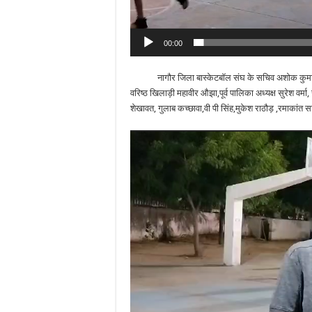
00:00
नागौर जिला बास्केटबॉल संघ के सचिव अशोक कुमार शर्मा, व
वरिष्ठ खिलाड़ी महावीर औझा,पूर्व पालिका अध्यक्ष सुरेश वर्मा, रा
शेखावत, गुलाब कच्छावा,वी पी सिंह,मुकेश राठौड़ ,रमाकांत 
Video
Player