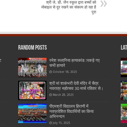
श्री जे. डी. जैन स्कूल द्वारा बच्चों को
मोबाइल से दूर रखने का संकल्प हो रहा है
पूरा
Random Posts
La
ट
रमेश रुलानिया हत्याकांड :पकड़े गए
सभी हत्यारे
October 18, 2025
श्री मां शाकंभरी देवी मंदिर में चैत्र
नवरात्र महोत्सव 30 मार्च रविवार से।
March 28, 2025
पीएमश्री विद्यालय हिराणी में
नवप्रवेशित विद्यार्थियों का किया
अभिनन्दन
July 15, 2025