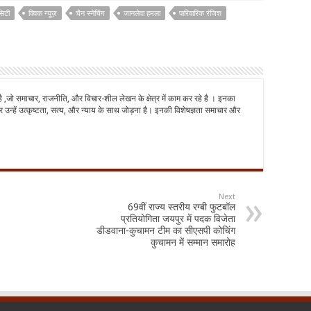
सिटी
क्विक न्यूज़
चैन स्नेचिंग
जानलेवा हमला
पारिवारिक रंजिश
है ,जो समाचार, राजनीति, और विचार-शील लेखन के क्षेत्र में काम कर रहे है । इनका
 उन्हें उत्कृष्टता, सत्य, और न्याय के साथ जोड़ना है। इनकी विशेषज्ञता समाचार और
Next
69वीं राज्य स्तरीय रग्बी फुटबॉल
प्रतियोगिता जयपुर में पदक विजेता
डीडवाना-कुचामन टीम का सीएसपी कोचिंग
कुचामन में सम्मान समारोह