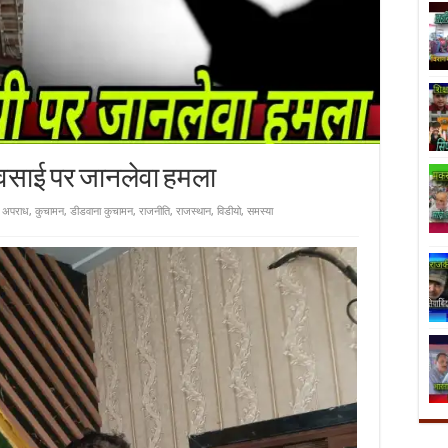
 व्यवसाई पर जानलेवा हमला
अपराध
,
कुचामन
,
डीडवाना कुचामन
,
राजनीति
,
राजस्थान
,
विडीयो
,
समस्या