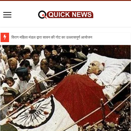
विराग महिला मंडल द्वारा सावन की गोट का उल्लासपूर्ण आयोजन
शिक्षा का व्यवसायीकरण क्यों : तो क्या निजी विद्यालय बंद कर दिए जाए