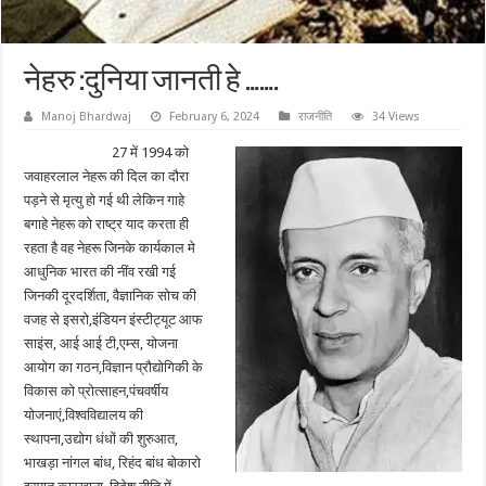
नेहरु :दुनिया जानती हे …….
Manoj Bhardwaj
February 6, 2024
राजनीति
34 Views
27 में 1994 को
जवाहरलाल नेहरू की दिल का दौरा
पड़ने से मृत्यु हो गई थी लेकिन गाहे
बगाहे नेहरू को राष्ट्र याद करता ही
रहता है वह नेहरू जिनके कार्यकाल मे
आधुनिक भारत की नींव रखी गई
जिनकी दूरदर्शिता, वैज्ञानिक सोच की
वजह से इसरो,इंडियन इंस्टीट्यूट आफ
साइंस, आई आई टी,एम्स, योजना
आयोग का गठन,विज्ञान प्रौद्योगिकी के
विकास को प्रोत्साहन,पंचवर्षीय
योजनाएं,विश्वविद्यालय की
स्थापना,उद्योग धंधों की शुरुआत,
भाखड़ा नांगल बांध, रिहंद बांध बोकारो