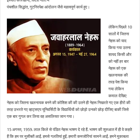
इस्पात कारखाना, विदेश नीति में
पंचशील सिद्धांत, गुटनिरपेक्ष आंदोलन जैसे महत्वपूर्ण कार्य हुए।
लेकिन पिछले 10
सालों में जितना
नेहरू को याद
किया गया उतना
शायद किसी और
को नहीं हर बार
नेहरू को एक
खलनायक की
तरह पेश किया
गया लेकिन
कमाल देखिए
नेहरू को जितना खलनायक बनने की कोशिश की की उतने ही नेहरू निखरते गए एक हीरो की
तरह उभरते गए व्हाट्सएप यूनिवर्सिटी के विद्यार्थियों को छोड़ो उनको छोड़ दीजिए बाकी जिसे
एक बार गुगल कर लिया वह असलियत जान गया।
15 अगस्त, 1959. लाल किले से पंडित नेहरू भाषण दे रहे हैं. भाषण की शुरुआत में ही वे कहते
हैं कि हम पर मुसीबतें आईं. हमसे गलतियां हुईं. हमारी कमजोरियां सामने आईं. हमने मुकाबला