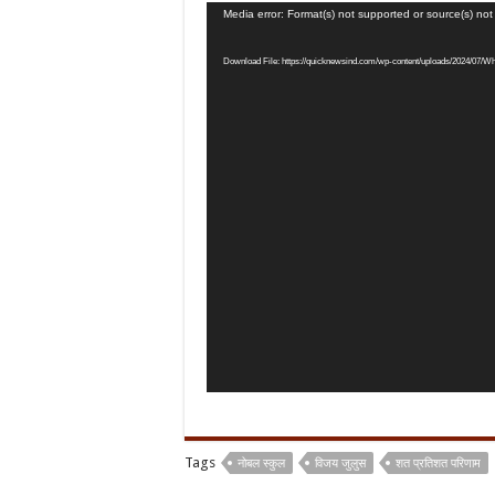
Video
Media error: Format(s) not supported or source(s) no
Player
Download File: https://quicknewsind.com/wp-content/uploads/2024/07/
Tags
नोबल स्कुल
विजय जुलुस
शत प्रतिशत परिणाम