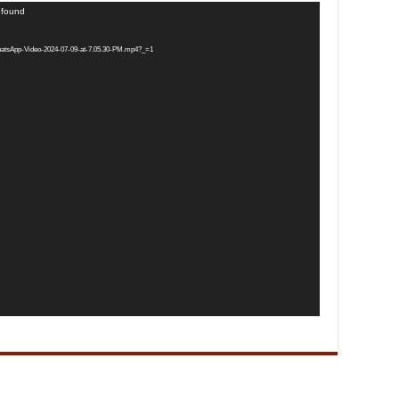
t found
WhatsApp-Video-2024-07-09-at-7.05.30-PM.mp4?_=1