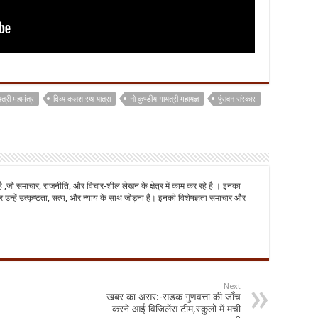
त्री महामंत्र
दिव्य कलश रथ यात्रा
नो कुण्डीय गायत्री महायज्ञ
पुंसवन संस्कार
है ,जो समाचार, राजनीति, और विचार-शील लेखन के क्षेत्र में काम कर रहे है । इनका
 उन्हें उत्कृष्टता, सत्य, और न्याय के साथ जोड़ना है। इनकी विशेषज्ञता समाचार और
Next
खबर का असर:-सडक गुणवत्ता की जाँच
करने आई विजिलेंस टीम,स्कुलो में मची