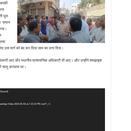
 काफ़ी
मना
ती धूल
 का समान
 गया।
के
ुस्सा
लिए उस मार्ग को बंद कर दिया जाम का लगा दिया।
ी आए और स्थानीय प्रशासनिक अधिकारी भी आए। और उन्होंने समझाइश
को चालू करवाया था।
t found
WhatsApp-Video-2024-05-03-at-7.23.13-PM.mp4?_=1