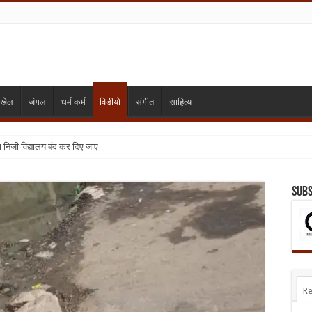
खेल
जंगल
धर्म कर्म
विडीयो
संगीत
साहित्य
्या निजी विद्यालय बंद कर दिए जाए
दुष्कर्म के मामले ने पकड़ा तूल ,धरना प्रदर्शन जारी
Subs
Re