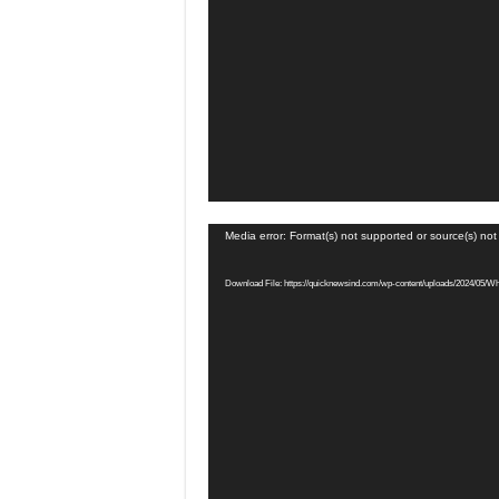
Video
Media error: Format(s) not supported or source(s) no
Player
Download File: https://quicknewsind.com/wp-content/uploads/2024/05/