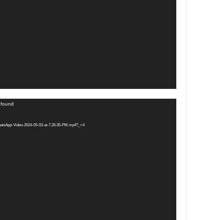
t found
WhatsApp-Video-2024-05-03-at-7.26.35-PM.mp4?_=4