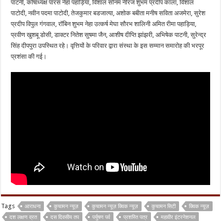
पाटनी, कोषाध्यक्ष पारस नेहा पहाड़िया, विशाल सोनम नीरज शुभम प्रदीप काला, विशाल
पाटोदी, नवीन पदमा पाटोदी, तेजकुमार बडजात्या, अशोक बबीता मनीष सविता अजमेरा, सुरेश
प्रदीप विपुल गंगवाल, रॉबिन शुभम नेहा उत्कर्ष मेघा सौरभ शालिनी अमित रीमा पहाड़िया,
प्रवीण खुशबू डोसी, डाक्टर नितेश सुषमा जैन, आशीष दीप्ति झांझरी, अभिषेक पाटनी, सुरेन्द्र
सिंह दीपपुरा उपस्थित रहे। वृत्तियों के परिवार द्वारा संस्था के इस सम्मान समारोह की भरपूर
प्रशंसा की गई।
Tags
आराधना
कुचामन न्यूज़
कुचामन न्यूज़ क्विक न्यूज़
कुचामन सिटी
क्विक न्यूज़
दश लक्षण व्रत
दस दिवसीय तप
पर्युषण पर्व
प्रशस्ति पत्र
महावीर इंटरनेशनल