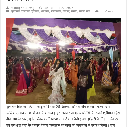
Manoj Bhardwaj
September 27, 2025
कुचामन
,
डीडवाना कुचामन
,
धर्म कर्म
,
राजस्थान
,
विडीयो
,
संगीत
,
समाज सेवा
51 Views
कुचामन विकास महिला मंच द्वारा दिनांक 26 सितम्बर को स्थानीय कल्याण मंडप पर भव्य
डांडिया उत्सव का आयोजन किया गया। इस अवसर पर मुख्य अतिथि के रूप में श्रीमान महेश
वीना रामचंद्रका , एवं कार्यक्रम की अध्यक्षता श्रीमान विनोद उषा झांझरी ने की। कार्यक्रम
की शुरुआत माता के दरबार में दीप प्रजलान एवं माता की जयकारों से प्रारंभ किया। दीप