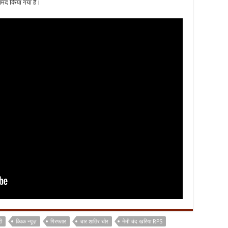
रामद किया गया है।
ी
क्विक न्यूज़
गिरफ्तार
चार शातिर चोर
नेमी चंद खरिया RPS